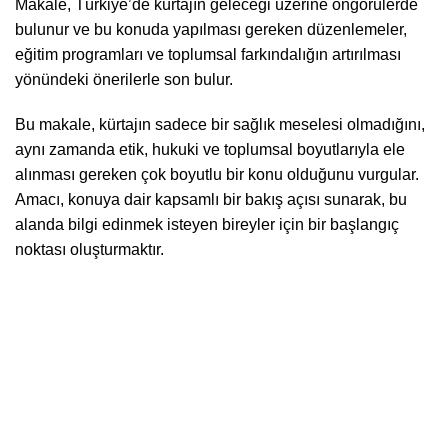
Makale, Türkiye’de kürtajın geleceği üzerine öngörülerde
bulunur ve bu konuda yapılması gereken düzenlemeler,
eğitim programları ve toplumsal farkındalığın artırılması
yönündeki önerilerle son bulur.
Bu makale, kürtajın sadece bir sağlık meselesi olmadığını,
aynı zamanda etik, hukuki ve toplumsal boyutlarıyla ele
alınması gereken çok boyutlu bir konu olduğunu vurgular.
Amacı, konuya dair kapsamlı bir bakış açısı sunarak, bu
alanda bilgi edinmek isteyen bireyler için bir başlangıç
noktası oluşturmaktır.
Modern tıbbi teknikler ve ekipmanlarla donatılmış
kliniğimizde, steril ve güvenli bir ortamda hizmet
sunuyoruz.
Yukarı Mahallesi Merdivenli Sokak Uzunkaya Pasajı No:2