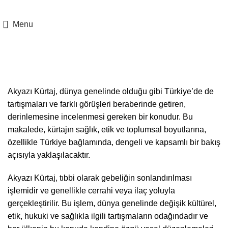
Adresimiz:
Yukarı Mah.İstasyon Cad Uzunkaya Pasajı No:8 İç Kapı :51
Kartal / İstanbul
Menu
Akyazı Kürtaj
Akyazı Kürtaj, dünya genelinde olduğu gibi Türkiye’de de
tartışmaları ve farklı görüşleri beraberinde getiren,
derinlemesine incelenmesi gereken bir konudur. Bu
makalede, kürtajın sağlık, etik ve toplumsal boyutlarına,
özellikle Türkiye bağlamında, dengeli ve kapsamlı bir bakış
açısıyla yaklaşılacaktır.
Akyazı Kürtaj, tıbbi olarak gebeliğin sonlandırılması
işlemidir ve genellikle cerrahi veya ilaç yoluyla
gerçekleştirilir. Bu işlem, dünya genelinde değişik kültürel,
etik, hukuki ve sağlıkla ilgili tartışmaların odağındadır ve