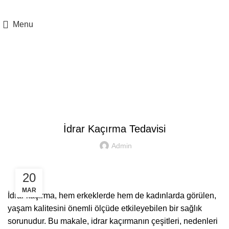
Adresimiz:
Yukarı Mah.İstasyon Cad Uzunkaya Pasajı No:8 İç Kapı :51
Kartal / İstanbul
Menu
Blog
BLOG
İdrar Kaçırma Tedavisi
Admin
20
MAR
İdrar kaçırma, hem erkeklerde hem de kadınlarda görülen,
yaşam kalitesini önemli ölçüde etkileyebilen bir sağlık
sorunudur. Bu makale, idrar kaçırmanın çeşitleri, nedenleri