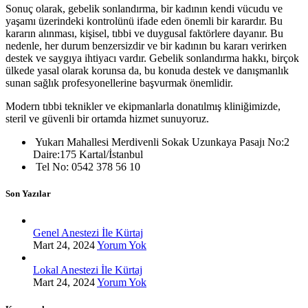
Sonuç olarak, gebelik sonlandırma, bir kadının kendi vücudu ve
yaşamı üzerindeki kontrolünü ifade eden önemli bir karardır. Bu
kararın alınması, kişisel, tıbbi ve duygusal faktörlere dayanır. Bu
nedenle, her durum benzersizdir ve bir kadının bu kararı verirken
destek ve saygıya ihtiyacı vardır. Gebelik sonlandırma hakkı, birçok
ülkede yasal olarak korunsa da, bu konuda destek ve danışmanlık
sunan sağlık profesyonellerine başvurmak önemlidir.
Modern tıbbi teknikler ve ekipmanlarla donatılmış kliniğimizde,
steril ve güvenli bir ortamda hizmet sunuyoruz.
Yukarı Mahallesi Merdivenli Sokak Uzunkaya Pasajı No:2
Daire:175 Kartal/İstanbul
Tel No: 0542 378 56 10
Son Yazılar
Genel Anestezi İle Kürtaj
Mart 24, 2024
Yorum Yok
Lokal Anestezi İle Kürtaj
Mart 24, 2024
Yorum Yok