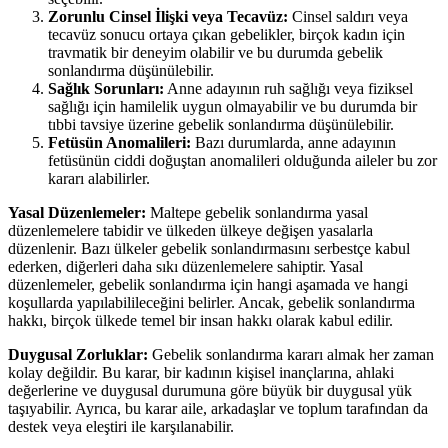
Zorunlu Cinsel İlişki veya Tecavüz:
Cinsel saldırı veya
tecavüz sonucu ortaya çıkan gebelikler, birçok kadın için
travmatik bir deneyim olabilir ve bu durumda gebelik
sonlandırma düşünülebilir.
Sağlık Sorunları:
Anne adayının ruh sağlığı veya fiziksel
sağlığı için hamilelik uygun olmayabilir ve bu durumda bir
tıbbi tavsiye üzerine gebelik sonlandırma düşünülebilir.
Fetüsün Anomalileri:
Bazı durumlarda, anne adayının
fetüsünün ciddi doğuştan anomalileri olduğunda aileler bu zor
kararı alabilirler.
Yasal Düzenlemeler:
Maltepe gebelik sonlandırma yasal
düzenlemelere tabidir ve ülkeden ülkeye değişen yasalarla
düzenlenir. Bazı ülkeler gebelik sonlandırmasını serbestçe kabul
ederken, diğerleri daha sıkı düzenlemelere sahiptir. Yasal
düzenlemeler, gebelik sonlandırma için hangi aşamada ve hangi
koşullarda yapılabilileceğini belirler. Ancak, gebelik sonlandırma
hakkı, birçok ülkede temel bir insan hakkı olarak kabul edilir.
Duygusal Zorluklar:
Gebelik sonlandırma kararı almak her zaman
kolay değildir. Bu karar, bir kadının kişisel inançlarına, ahlaki
değerlerine ve duygusal durumuna göre büyük bir duygusal yük
taşıyabilir. Ayrıca, bu karar aile, arkadaşlar ve toplum tarafından da
destek veya eleştiri ile karşılanabilir.