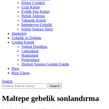
Kürtaj Çeşitleri
Gizli Kürtaj
Evlilik Dışı Kürtaj
Bebek Aldırma
Vakumlu Kürtaj
İstenmeyen Gebelik
Kürtaj Sonrası Süreç
Jinekoloji
Gebelik ve Doğum
Genital Estetik
Vajinal Daraltma
Labioplasti
Hudoplasti
Perinoplasti
Doğum Sonrası Genital Estetik
Blog
Bize Ulaşın
Search
Search
Maltepe gebelik sonlandırma