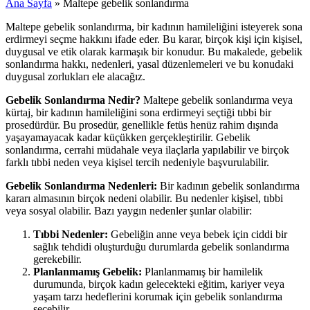
Ana Sayfa
»
Maltepe gebelik sonlandırma
Maltepe gebelik sonlandırma, bir kadının hamileliğini isteyerek sona
erdirmeyi seçme hakkını ifade eder. Bu karar, birçok kişi için kişisel,
duygusal ve etik olarak karmaşık bir konudur. Bu makalede, gebelik
sonlandırma hakkı, nedenleri, yasal düzenlemeleri ve bu konudaki
duygusal zorlukları ele alacağız.
Gebelik Sonlandırma Nedir?
Maltepe gebelik sonlandırma veya
kürtaj, bir kadının hamileliğini sona erdirmeyi seçtiği tıbbi bir
prosedürdür. Bu prosedür, genellikle fetüs henüz rahim dışında
yaşayamayacak kadar küçükken gerçekleştirilir. Gebelik
sonlandırma, cerrahi müdahale veya ilaçlarla yapılabilir ve birçok
farklı tıbbi neden veya kişisel tercih nedeniyle başvurulabilir.
Gebelik Sonlandırma Nedenleri:
Bir kadının gebelik sonlandırma
kararı almasının birçok nedeni olabilir. Bu nedenler kişisel, tıbbi
veya sosyal olabilir. Bazı yaygın nedenler şunlar olabilir:
Tıbbi Nedenler:
Gebeliğin anne veya bebek için ciddi bir
sağlık tehdidi oluşturduğu durumlarda gebelik sonlandırma
gerekebilir.
Planlanmamış Gebelik:
Planlanmamış bir hamilelik
durumunda, birçok kadın gelecekteki eğitim, kariyer veya
yaşam tarzı hedeflerini korumak için gebelik sonlandırma
seçebilir.