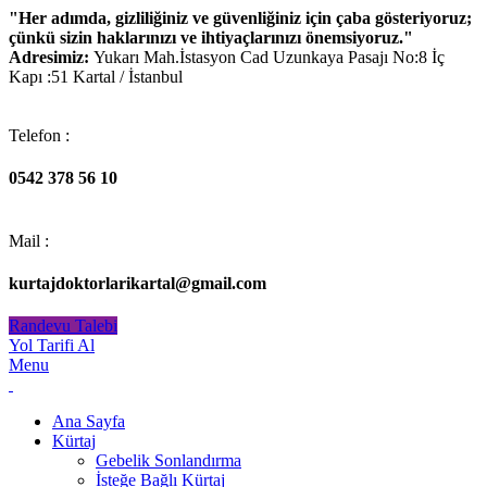
"Her adımda, gizliliğiniz ve güvenliğiniz için çaba gösteriyoruz;
çünkü sizin haklarınızı ve ihtiyaçlarınızı önemsiyoruz."
Adresimiz:
Yukarı Mah.İstasyon Cad Uzunkaya Pasajı No:8 İç
Kapı :51 Kartal / İstanbul
Telefon :
0542 378 56 10
Mail :
kurtajdoktorlarikartal@gmail.com
Randevu Talebi
Yol Tarifi Al
Menu
Ana Sayfa
Kürtaj
Gebelik Sonlandırma
İsteğe Bağlı Kürtaj