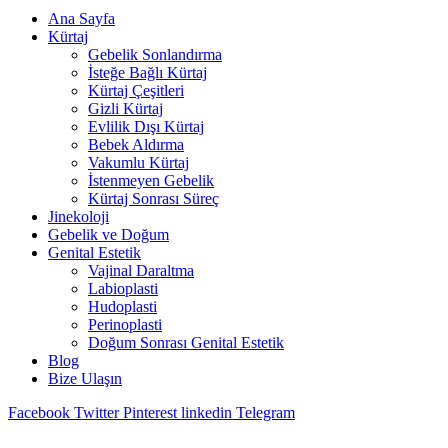
Ana Sayfa
Kürtaj
Gebelik Sonlandırma
İsteğe Bağlı Kürtaj
Kürtaj Çeşitleri
Gizli Kürtaj
Evlilik Dışı Kürtaj
Bebek Aldırma
Vakumlu Kürtaj
İstenmeyen Gebelik
Kürtaj Sonrası Süreç
Jinekoloji
Gebelik ve Doğum
Genital Estetik
Vajinal Daraltma
Labioplasti
Hudoplasti
Perinoplasti
Doğum Sonrası Genital Estetik
Blog
Bize Ulaşın
Facebook
Twitter
Pinterest
linkedin
Telegram