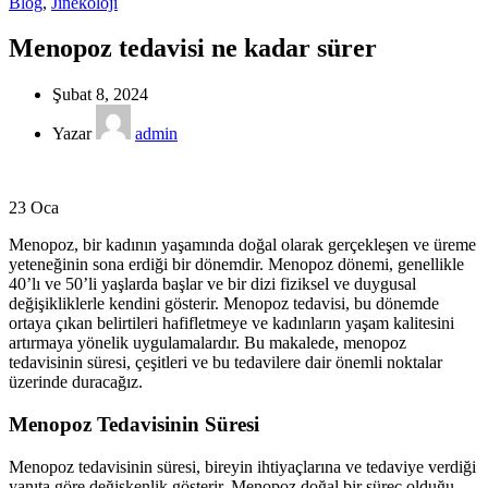
Blog
,
Jinekoloji
Menopoz tedavisi ne kadar sürer
Şubat 8, 2024
Yazar
admin
23
Oca
Menopoz, bir kadının yaşamında doğal olarak gerçekleşen ve üreme
yeteneğinin sona erdiği bir dönemdir. Menopoz dönemi, genellikle
40’lı ve 50’li yaşlarda başlar ve bir dizi fiziksel ve duygusal
değişikliklerle kendini gösterir. Menopoz tedavisi, bu dönemde
ortaya çıkan belirtileri hafifletmeye ve kadınların yaşam kalitesini
artırmaya yönelik uygulamalardır. Bu makalede, menopoz
tedavisinin süresi, çeşitleri ve bu tedavilere dair önemli noktalar
üzerinde duracağız.
Menopoz Tedavisinin Süresi
Menopoz tedavisinin süresi, bireyin ihtiyaçlarına ve tedaviye verdiği
yanıta göre değişkenlik gösterir. Menopoz doğal bir süreç olduğu