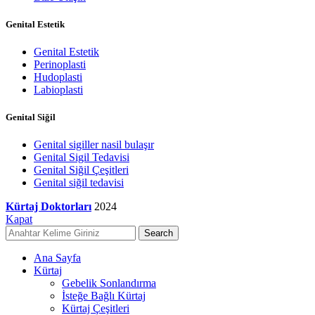
Genital Estetik
Genital Estetik
Perinoplasti
Hudoplasti
Labioplasti
Genital Siğil
Genital sigiller nasil bulaşır
Genital Sigil Tedavisi
Genital Siğil Çeşitleri
Genital siğil tedavisi
Kürtaj Doktorları
2024
Kapat
Search
Ana Sayfa
Kürtaj
Gebelik Sonlandırma
İsteğe Bağlı Kürtaj
Kürtaj Çeşitleri