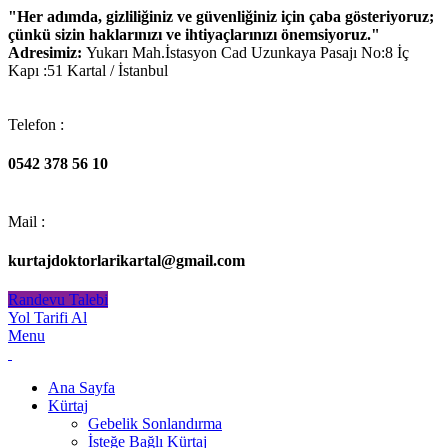
"Her adımda, gizliliğiniz ve güvenliğiniz için çaba gösteriyoruz;
çünkü sizin haklarınızı ve ihtiyaçlarınızı önemsiyoruz."
Adresimiz:
Yukarı Mah.İstasyon Cad Uzunkaya Pasajı No:8 İç
Kapı :51 Kartal / İstanbul
Telefon :
0542 378 56 10
Mail :
kurtajdoktorlarikartal@gmail.com
Randevu Talebi
Yol Tarifi Al
Menu
Ana Sayfa
Kürtaj
Gebelik Sonlandırma
İsteğe Bağlı Kürtaj