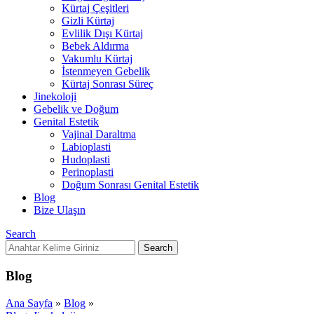
Kürtaj Çeşitleri
Gizli Kürtaj
Evlilik Dışı Kürtaj
Bebek Aldırma
Vakumlu Kürtaj
İstenmeyen Gebelik
Kürtaj Sonrası Süreç
Jinekoloji
Gebelik ve Doğum
Genital Estetik
Vajinal Daraltma
Labioplasti
Hudoplasti
Perinoplasti
Doğum Sonrası Genital Estetik
Blog
Bize Ulaşın
Search
Search
Blog
Ana Sayfa
»
Blog
»